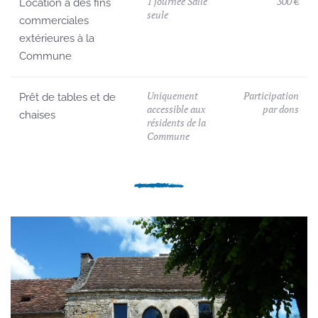
1 journée Salle
300 €
Location à des fins
seule
commerciales
extérieures à la
Commune
Uniquement
Participation
Prêt de tables et de
accessible aux
par dons
chaises
résidents de la
Commune